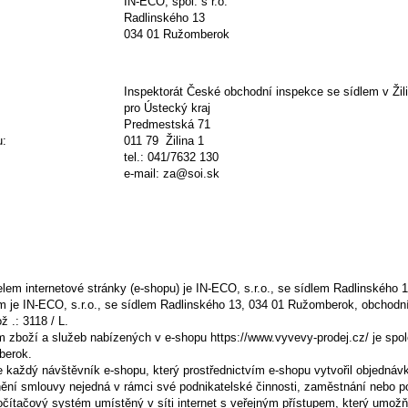
IN-ECO, spol. s r.o.
Radlinského 13
034 01 Ružomberok
Inspektorát
České obchodní inspekce
se sídlem
v
Žil
pro
Ústecký kraj
Predmestská 71
u:
011 79 Žilina 1
tel.: 041/7632 130
e-mail: za@soi.sk
lem internetové stránky (e-shopu) je IN-ECO, s.r.o., se sídlem Radlinského
ím je IN-ECO, s.r.o., se sídlem Radlinského 13, 034 01 Ružomberok, obchodn
ž .: 3118 / L.
 zboží a služeb nabízených v e-shopu https://www.vyvevy-prodej.cz/ je spol
berok.
e každý návštěvník e-shopu, který prostřednictvím e-shopu vytvořil objednávk
nění smlouvy nejedná v rámci své podnikatelské činnosti, zaměstnání nebo p
očítačový systém umístěný v síti internet s veřejným přístupem, který umož