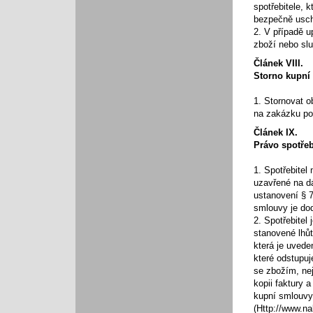
spotřebitele, 
bezpečně uscho
2. V případě u
zboží nebo sl
Článek VIII.
Storno kupní
1. Stornovat o
na zakázku pod
Článek IX.
Právo spotřeb
1. Spotřebitel
uzavřené na d
ustanovení § 
smlouvy je dod
2. Spotřebitel
stanovené lhůt
která je uved
které odstupuj
se zbožím, nej
kopii faktury 
kupní smlouvy,
(Http://www.n