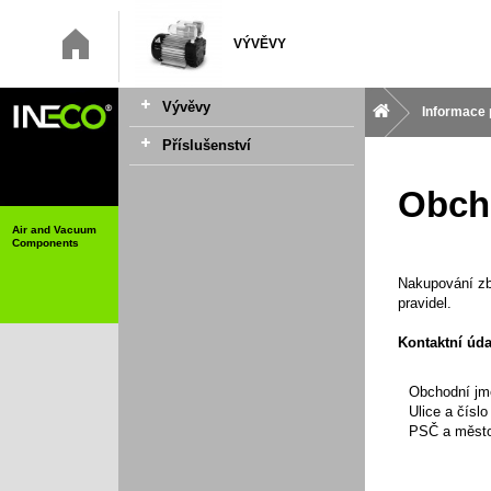
VÝVĚVY
Vývěvy
Informace 
Příslušenství
Obch
Air and Vacuum
Components
Nakupování zb
pravidel.
Kontaktní úda
Obchodní jm
Ulice
a
číslo
PSČ
a
měst