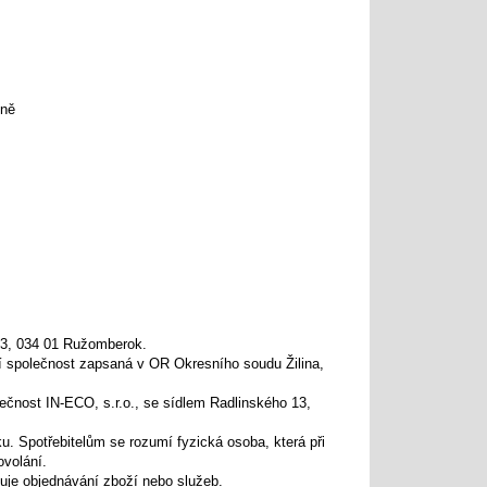
ině
 13, 034 01 Ružomberok.
í společnost zapsaná v OR Okresního soudu Žilina,
ečnost IN-ECO, s.r.o., se sídlem Radlinského 13,
u. Spotřebitelům se rozumí fyzická osoba, která při
ovolání.
ňuje objednávání zboží nebo služeb.