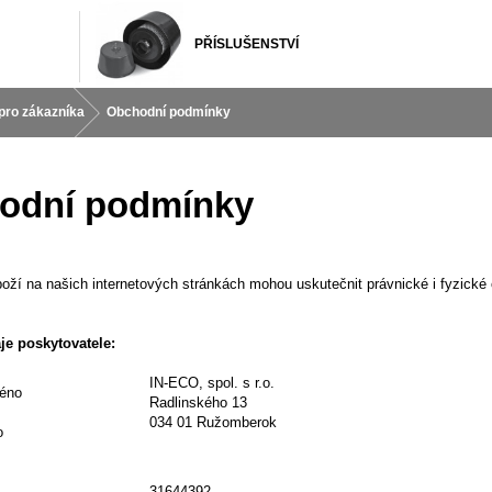
PŘÍSLUŠENSTVÍ
pro zákazníka
Obchodní podmínky
odní podmínky
oží na našich internetových stránkách mohou uskutečnit právnické i fyzick
je poskytovatele:
IN-ECO, spol. s r.o.
éno
Radlinského 13
034 01 Ružomberok
o
31644392