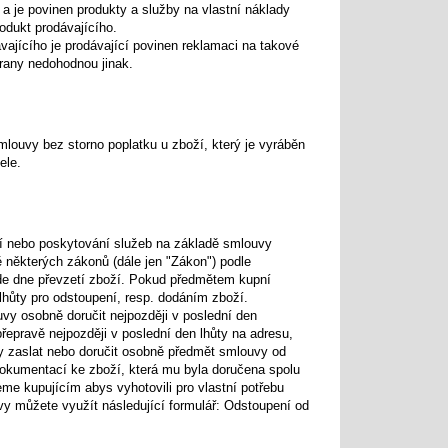
 a je povinen produkty a služby na vlastní náklady
rodukt prodávajícího.
ávajícího je prodávající povinen reklamaci na takové
rany nedohodnou jinak.
mlouvy bez storno poplatku u zboží, který je vyráběn
ele.
oží nebo poskytování služeb na základě smlouvy
některých zákonů (dále jen "Zákon") podle
ode dne převzetí zboží. Pokud předmětem kupní
lhůty pro odstoupení, resp. dodáním zboží.
uvy osobně doručit nejpozději v poslední den
řepravě nejpozději v poslední den lhůty na adresu,
vy zaslat nebo doručit osobně předmět smlouvy od
 dokumentací ke zboží, která mu byla doručena spolu
me kupujícím abys vyhotovili pro vlastní potřebu
uvy můžete využít následující formulář: Odstoupení od