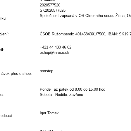
2020577526
SK2020577526
Společnost zapsaná
v
OR
Okresního soudu
Žilina
,
O
říku
ojení
:
ČSOB Ružomberok: 4014584391/7500, IBAN: SK19 
+421 44 430 46 62
il:
eshop@in-eco.sk
nonstop
dnávek
přes
e
-
shop
:
Pondělí
až
pátek
od
8.00
do 16.00
hod
ba
:
Sobota
-
Neděle
:
Zavřeno
Igor Tomek
vedoucí: