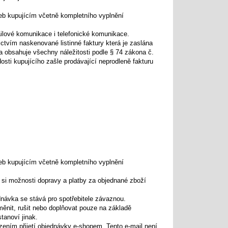
eb kupujícím včetně kompletního vyplnění
ailové komunikace i telefonické komunikace.
ictvím
naskenované
listinné
faktury
která
je
zaslána
a
obsahuje
všechny náležitosti
podle §
74
zákona
č
.
osti kupujícího
zašle
prodávající neprodleně
fakturu
eb kupujícím včetně kompletního vyplnění
t si možnosti dopravy a platby za objednané zboží
návka se stává pro spotřebitele závaznou.
ěnit, rušit nebo doplňovat pouze na základě
tanoví jinak.
zením přijetí objednávky e-shopem. Tento e-mail není