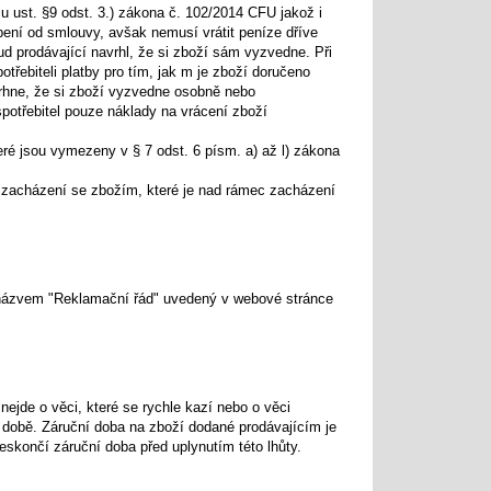
u ust. §9 odst. 3.) zákona č. 102/2014 CFU jakož i
ení od smlouvy, avšak nemusí vrátit peníze dříve
ud prodávající navrhl, že si zboží sám vyzvedne. Při
třebiteli platby pro tím, jak m je zboží doručeno
vrhne, že si zboží vyzvedne osobně nebo
potřebitel pouze náklady na vrácení zboží
eré jsou vymezeny v § 7 odst. 6 písm. a) až l) zákona
o zacházení se zbožím, které je nad rámec zacházení
 názvem "Reklamační řád" uvedený v webové stránce
ejde o věci, které se rychle kazí nebo o věci
í době. Záruční doba na zboží dodané prodávajícím je
skončí záruční doba před uplynutím této lhůty.