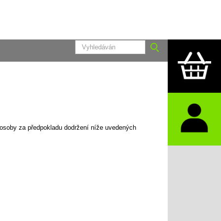
é osoby za předpokladu dodržení níže uvedených