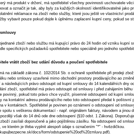
který má produkt v držení, má spotřebitel všechny povinnosti uschovatele věci
vat a označit je tak, aby byly za každých okolností identifikovatelné jako p
platnění reklamace na zboží nebo služby, které jsou ještě ve vlastnictví prod
užby vybavit pouze pokud dojde k úplnému zaplacení kupní ceny, pokud se st
 smlouvy
bjednané zboží nebo službu má kupující právo do 24 hodin od vzniku kupní s
le specifických požadavků spotřebitele nebo speciálně pro jednoho spotřebit
itele vrátit zboží bez udání důvodu a poučení spotřebitele
 má na základě zákona č. 102/2014 Sb. o ochraně spotřebitele při prodeji zb
álku nebo smlouvy uzavřené mimo obchodní prostory prodávajícího ao změně 
7 a následujících právo odstoupit od kupní smlouvy do 14 kalendářních dny 
ání zboží, spotřebitel má právo odstoupit od smlouvy i před zahájením běhu 
 je povinný, pokud toto právo chce využít, písemné odstoupení od kupní smlo
y na kontaktní adresu prodávajícího nebo toto odstoupení předat k poštovní p
ena v kontaktech. Spotřebitel je povinen po oznámení o odstoupení od smlou
e spolu s veškerou dokumentací - např. originálem faktury, návodem a jinou
později však do 14 dnů ode dne odstoupení (§10 odst. 1 Zákona). Doporučuje
a zboží zasílali doporučeně a jako pojištěnou zásilku. Na odstoupení od smlo
 ve kterém je třeba vyplnit alespoň údaje s označením "*" - hvězdičkou.
akupujbezpecne.sk/docs/form/odstupenie%20od%20zmluvy.pdf).