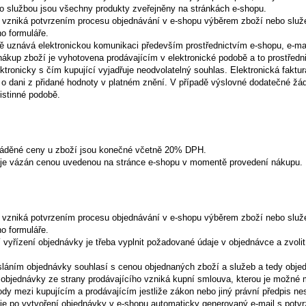
o službou jsou všechny produkty zveřejněny na stránkách e-shopu.
 vzniká potvrzením procesu objednávání v e-shopu výběrem zboží nebo služ
o formuláře.
lně uznává elektronickou komunikaci především prostřednictvím e-shopu, e-m
nákup
zboží je
vyhotovena
prodávajícím
v
elektronické podobě
a
to
prostředn
ektronicky
s
čím
kupující
vyjadřuje
neodvolatelný
souhlas
.
Elektronická
faktur
o
dani
z
přidané
hodnoty
v platném znění.
V
případě
výslovné
dodatečné
žád
listinné podobě
.
áděné ceny u zboží jsou konečné včetně 20% DPH.
í je vázán cenou uvedenou na stránce e-shopu v momentě provedení nákupu.
 vzniká potvrzením procesu objednávání v e-shopu výběrem zboží nebo služ
o formuláře.
í vyřízení objednávky je třeba vyplnit požadované údaje v objednávce a zvoli
sláním objednávky souhlasí s cenou objednaných zboží a služeb a tedy objed
objednávky ze strany prodávajícího vzniká kupní smlouva, kterou je možné m
y mezi kupujícím a prodávajícím jestliže zákon nebo jiný právní předpis nes
je po vytvoření objednávky v e-shopu automaticky generovaný e-mail s potvr