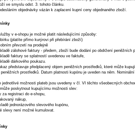
ží ve smyslu odst. 3. tohoto článku.
e odesláním objednávky vázán k zaplacení kupní ceny objednaného zboží.
mínky
služby v e-shopu je možné platit následujícími způsoby:
bírku (platíte přímo kurýrovi při přebírání zboží)
osobním převzetí na prodejně
ákladě zálohové faktury - předem, zboží bude dodání po obdržení peněžních p
ákladě faktury se splatností uvedenou ve faktuře,
základě dárkového poukazu.
ukaz představuje předplacený objem peněžních prostředků, které může kupují
 peněžních prostředků. Datum platnosti kupónu je uveden na něm. Nomináln
o jednotlivé možnosti plateb jsou uvedeny v čl. VI těchto všeobecných obch
í může poskytnout kupujícímu možnosti slev:
y za registraci do e-shopu,
pakovaný nákup,
ákladě jednorázového slevového kupónu,
é slevy není možné kumulovat.
ínky