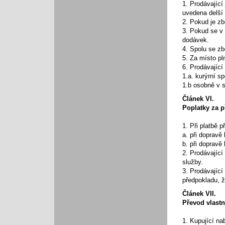
1. Prodávající
uvedena delší 
2. Pokud je z
3. Pokud se v
dodávek.
4. Spolu se zb
5. Za místo pl
6. Prodávající
1.a. kurýrní sp
1.b osobně v s
Článek VI.
Poplatky za p
1. Při platbě 
a. při dopravě
b. při dopravě
2. Prodávající
služby.
3. Prodávajíc
předpokladu, 
Článek VII.
Převod vlast
1. Kupující na