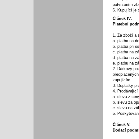
potvrzením zbo
6. Kupující j
Článek IV.
Platební pod
1. Za zboží a 
a. platba na do
b. platba při 
c. platba na z
d. platba na z
e. platbu na 
2. Dárkový po
předplacených
kupujícím.
3. Doplatky pr
4. Prodávajíc
a. slevu z cen
b. slevu za o
c. slevu na z
5. Poskytovan
Článek V.
Dodací podm