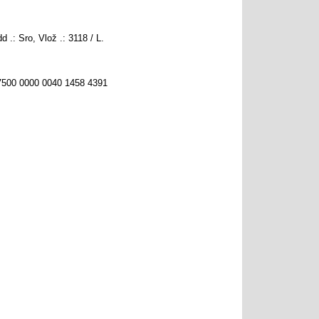
dd
.:
Sro
,
Vlož
.:
3118
/
L
.
7500 0000 0040 1458 4391