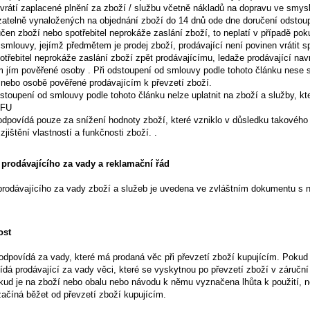
 vrátí zaplacené plnění za zboží / službu včetně nákladů na dopravu ve smysl
zatelně vynaložených na objednání zboží do 14 dnů ode dne doručení odstoup
čen zboží nebo spotřebitel neprokáže zaslání zboží, to neplatí v případě pok
smlouvy, jejímž předmětem je prodej zboží, prodávající není povinen vrátit spo
třebitel neprokáže zaslání zboží zpět prodávajícímu, ledaže prodávající na
m jím pověřené osoby . Při odstoupení od smlouvy podle tohoto článku nese s
 nebo osobě pověřené prodávajícím k převzetí zboží.
stoupení od smlouvy podle tohoto článku nelze uplatnit na zboží a služby, kt
CFU
 odpovídá pouze za snížení hodnoty zboží, které vzniklo v důsledku takovéh
zjištění vlastností a funkčnosti zboží. .
prodávajícího za vady a reklamační řád
rodávajícího za vady zboží a služeb je uvedena ve zvláštním dokumentu s
ost
odpovídá za vady, které má prodaná věc při převzetí zboží kupujícím. Pokud n
ídá prodávající za vady věci, které se vyskytnou po převzetí zboží v záručn
ud je na zboží nebo obalu nebo návodu k němu vyznačena lhůta k použití, ne
ačíná běžet od převzetí zboží kupujícím.