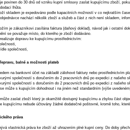
 je povinen do 30 dnů od vzniku kupní smlouvy zaslat kupujícímu zboží, pok
dodací lhůta.
boží skladem je expedováno podle kapacitních možností v co nejkratším čase
 objednávce nachází několik zboží a služeb a část z nich není skladem, inf
ožím je zákazníkovi zasílána faktura (daňový doklad), návod jak i ostatní d
nění se považuje místo, do kterého je zboží dodáváno.
 realizuje dopravu ke kupujícímu prostřednictvím:
olečnosti,
ídle společnosti,
řepravu, balné a možnosti plateb
předem na bankovní účet na základě zálohové faktury nebo prostřednictvím pl
 kurýrní společností s doručením do 2 pracovních dnů po expedici z našeho s
 kurýrní společností s doručením do 2 pracovních dnů po expedici z našeho s
 se může s kupujícím dohodnout i na jiném než standardním (výše uvedeném) 
í může zaslat zboží který je okamžitě dostupný kupujícímu a zbylou část ob
že kupujícímu nebude účtovány žádné dodatečné poštovné, kromě toho, které
nického práva
bývá vlastnická práva ke zboží až uhrazením plné kupní ceny. Do doby přech