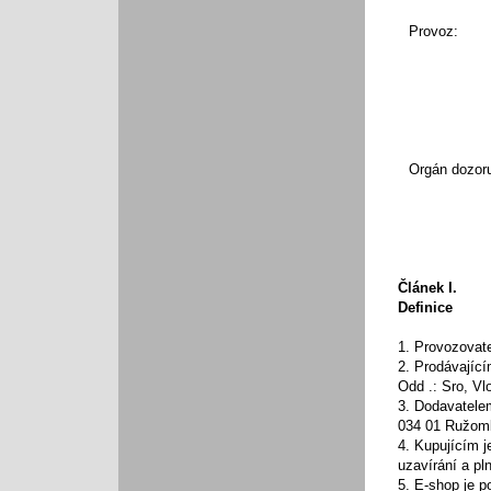
Provoz:
Orgán dozor
Článek I.
Definice
1. Provozovate
2. Prodávajíc
Odd .: Sro, Vlo
3. Dodavatelem
034 01 Ružom
4. Kupujícím j
uzavírání a pl
5. E-shop je p