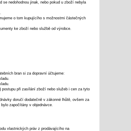
ud se nedohodnou jinak, nebo pokud u zboží nebyla
.
ormujeme o tom kupujícího s možnostmi částečných
okumenty ke zboží nebo službě od výrobce.
atebních bran si za dopravní účtujeme:
kladu.
kladu.
postupu při zasílání zboží nebo služeb i cen za tyto
jednávky doručí dodatečně v zákonné lhůtě, ovšem za
 bylo započítány v objednávce.
odu vlastnických práv z prodávajícího na