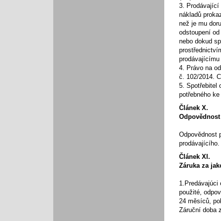
3. Prodávající
nákladů proka
než je mu doru
odstoupení od 
nebo dokud spo
prostřednictví
prodávajícímu
4. Právo na od
č. 102/2014. 
5. Spotřebitel
potřebného ke 
Článek X.
Odpovědnost 
Odpovědnost p
prodávajícího.
Článek XI.
Záruka za jak
1.Predávajúci 
použité, odpov
24 měsíců, pok
Záruční doba z