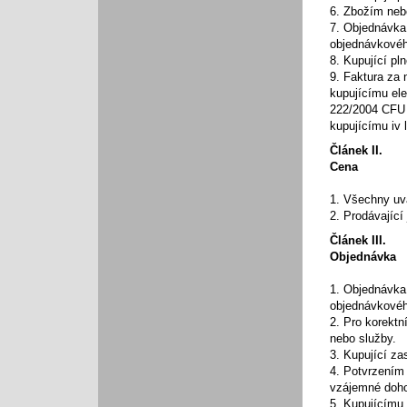
6. Zbožím neb
7. Objednávka
objednávkovéh
8. Kupující p
9. Faktura
za
kupujícímu
el
222/2004
CFU
kupujícímu
iv
Článek II.
Cena
1. Všechny uv
2. Prodávajíc
Článek III.
Objednávka
1. Objednávka
objednávkovéh
2. Pro korektn
nebo služby.
3. Kupující za
4. Potvrzením 
vzájemné dohod
5. Kupujícímu 