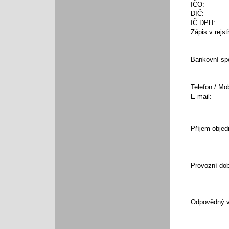
IČO:
DIČ:
IČ DPH:
Zápis
v
rejst
Bankovní sp
Telefon
/
Mob
E
-
mail:
Příjem
obje
Provozní do
Odpovědný