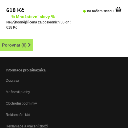
618 Kč
na našem skladu
% Množstevní slevy %
Nejvýhodnější cena za posledních 30 dní:
618 Kč
Porovnat (
0
)
Informace pro zákazníka
Doprava
Možnosti platby
Obchodní podmínky
Reklamační řád
Reklamace a vrácení zboží