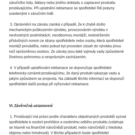
záručního listu, faktury nebo jiného dokladu o zaplacení produktu
prodávajícímu. Při uplatnění reklamace se spotřebitel řídí pokyny
uvedenými v záručním listě.
3. Oprávnění na záruku zaniká v případě, že k chybě došlo
mechanickým poškozením výrobku, provozováním výrobku v
nevhodných podmínkách, neodbornou montáží, nedodržením
příslušných norem ze strany spotřebitele nebo osoby, která spotřebiteli
montáž prováděla, nebo pokud byl proveden zásah do výrobku jinou
než oprávněnou osobou. Ze záruky jsou také vyjmuty vady způsobené
živelnou pohromou a nesprávným zacházením.
4. V případě uplatňování reklamace se doporučuje spotřebiteli
telefonicky oznámit prodávajícímu, že daný produkt vykazuje vadu a
jakým způsobem se projevila. Na základě těchto informací se doporučí
spotřebiteli další postup při vyřizování reklamace.
VI. Závěrečná ustanovení
1. Prodávající má právo podle charakteru objednaných produktů vyzvat
spotřebitele k osobní prohlídce a osobnímu odběru produktu (vztahuje
se hlavně na finančně náročnější produkt, nebo náročnější z hlediska
objemu nebo hmotnosti). V těchto případech bude spotřebitel