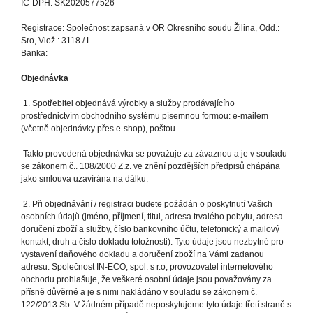
IČ-DPH: SK2020577526
Registrace: Společnost zapsaná v OR Okresního soudu Žilina, Odd.:
Sro, Vlož.: 3118 / L.
Banka:
Objednávka
1. Spotřebitel objednává výrobky a služby prodávajícího
prostřednictvím obchodního systému písemnou formou: e-mailem
(včetně objednávky přes e-shop), poštou.
Takto provedená objednávka se považuje za závaznou a je v souladu
se zákonem č.. 108/2000 Z.z. ve znění pozdějších předpisů chápána
jako smlouva uzavírána na dálku.
2. Při objednávání / registraci budete požádán o poskytnutí Vašich
osobních údajů (jméno, příjmení, titul, adresa trvalého pobytu, adresa
doručení zboží a služby, číslo bankovního účtu, telefonický a mailový
kontakt, druh a číslo dokladu totožnosti). Tyto údaje jsou nezbytné pro
vystavení daňového dokladu a doručení zboží na Vámi zadanou
adresu. Společnost IN-ECO, spol. s r.o, provozovatel internetového
obchodu prohlašuje, že veškeré osobní údaje jsou považovány za
přísně důvěrné a je s nimi nakládáno v souladu se zákonem č.
122/2013 Sb. V žádném případě neposkytujeme tyto údaje třetí straně s