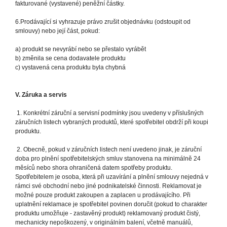
fakturované (vystavené) peněžní částky.
6.Prodávající si vyhrazuje právo zrušit objednávku (odstoupit od
smlouvy) nebo její část, pokud:
a) produkt se nevyrábí nebo se přestalo vyrábět
b) změnila se cena dodavatele produktu
c) vystavená cena produktu byla chybná
V. Záruka a servis
1. Konkrétní záruční a servisní podmínky jsou uvedeny v příslušných
záručních listech vybraných produktů, které spotřebitel obdrží při koupi
produktu.
2. Obecně, pokud v záručních listech není uvedeno jinak, je záruční
doba pro plnění spotřebitelských smluv stanovena na minimálně 24
měsíců nebo shora ohraničená datem spotřeby produktu.
Spotřebitelem je osoba, která při uzavírání a plnění smlouvy nejedná v
rámci své obchodní nebo jiné podnikatelské činnosti. Reklamovat je
možné pouze produkt zakoupen a zaplacen u prodávajícího. Při
uplatnění reklamace je spotřebitel povinen doručit (pokud to charakter
produktu umožňuje - zastavěný produkt) reklamovaný produkt čistý,
mechanicky nepoškozený, v originálním balení, včetně manuálů,