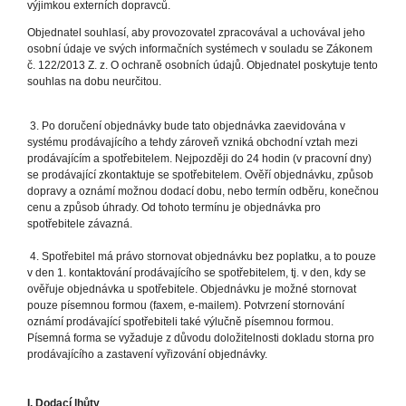
výjimkou externích dopravců.
Objednatel souhlasí, aby provozovatel zpracovával a uchovával jeho
osobní údaje ve svých informačních systémech v souladu se Zákonem
č. 122/2013 Z. z. O ochraně osobních údajů. Objednatel poskytuje tento
souhlas na dobu neurčitou.
3. Po doručení objednávky bude tato objednávka zaevidována v
systému prodávajícího a tehdy zároveň vzniká obchodní vztah mezi
prodávajícím a spotřebitelem. Nejpozději do 24 hodin (v pracovní dny)
se prodávající zkontaktuje se spotřebitelem. Ověří objednávku, způsob
dopravy a oznámí možnou dodací dobu, nebo termín odběru, konečnou
cenu a způsob úhrady. Od tohoto termínu je objednávka pro
spotřebitele závazná.
4. Spotřebitel má právo stornovat objednávku bez poplatku, a to pouze
v den 1. kontaktování prodávajícího se spotřebitelem, tj. v den, kdy se
ověřuje objednávka u spotřebitele. Objednávku je možné stornovat
pouze písemnou formou (faxem, e-mailem). Potvrzení stornování
oznámí prodávající spotřebiteli také výlučně písemnou formou.
Písemná forma se vyžaduje z důvodu doložitelnosti dokladu storna pro
prodávajícího a zastavení vyřizování objednávky.
I. Dodací lhůty