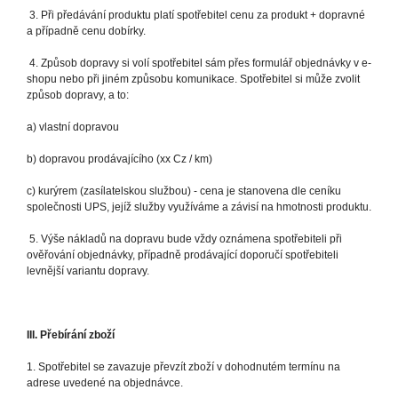
3. Při předávání produktu platí spotřebitel cenu za produkt + dopravné
a případně cenu dobírky.
4. Způsob dopravy si volí spotřebitel sám přes formulář objednávky v e-
shopu nebo při jiném způsobu komunikace. Spotřebitel si může zvolit
způsob dopravy, a to:
a) vlastní dopravou
b) dopravou prodávajícího (xx Cz / km)
c) kurýrem (zasílatelskou službou) - cena je stanovena dle ceníku
společnosti UPS, jejíž služby využíváme a závisí na hmotnosti produktu.
5. Výše nákladů na dopravu bude vždy oznámena spotřebiteli při
ověřování objednávky, případně prodávající doporučí spotřebiteli
levnější variantu dopravy.
III. Přebírání zboží
1. Spotřebitel se zavazuje převzít zboží v dohodnutém termínu na
adrese uvedené na objednávce.