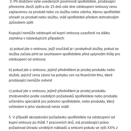
3. Při dodržení výše uvedených povinností spotřebitele, prodávající
převezme zboží zpět a do 15 dnů ode dne odstoupení smlouvy cenu
zaplacenou za produkt nebo za službu nebo záloha, kterou spotřebitel
uhradil za produkt nebo službu, vrátí spotřebiteli předem dohodnutým
způsobem zpět.
Kupující nemůže odstoupit od kupní smlouvy uzavřené na dálku
zejména v následujících případech:
a) pokud jde o smlouvu, jejíž součástí je i poskytnutí služby, pokud se
služba začala plnit se souhlasem spotřebitele před uplynutím lhůty pro
odstoupení od smlouvy
b) pokud jde o smlouvu, jejímž předmětem je prodej produktu nebo
služeb, jejichž cena závisí na pohybu cen na finančním trhu, které
prodávající nemůže ovlivnit
c) pokud jde o smlouvu, jejímž předmětem je prodej produktu
zhotoveného podle osobitých požadavků spotřebitele nebo produktu
určeného speciálně pro jednoho spotřebitele, nebo produktu, který
vzhledem k jeho vlastnosti nelze vrátit
5. V případě akceptování požadavku spotřebitele na odstoupení od
kupní smlouvy po lhůtě 7 pracovních dnů, má prodávající právo
požadovat úhradu vzniklých nákladů a smluvní pokutu ve výši XX% z