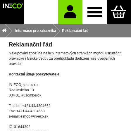
Informace pro zákazníka
Reklamační řád
Reklamační řád
Nakupování zboží na našich internetových stránkách mohou uskutečnit
právnické i fyzické osoby za předpokladu dodržení níže uvedených
pravidel.
Kontaktní údaje poskytovatele:
IN-ECO, spol. s r.o.
Radlinského 13
034 01 Ružomberok
Telefon: +421/44/4304662
Fax: +421/44/4304663
e-mail: eshop@in-eco.sk
IČ: 31644392