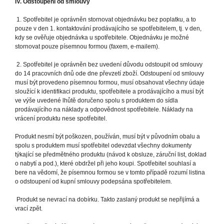
IV. Odstoupení od smlouvy
1. Spotřebitel je oprávněn stornovat objednávku bez poplatku, a to
pouze v den 1. kontaktování prodávajícího se spotřebitelem, tj. v den,
kdy se ověřuje objednávka u spotřebitele. Objednávku je možné
stornovat pouze písemnou formou (faxem, e-mailem).
2. Spotřebitel je oprávněn bez uvedení důvodu odstoupit od smlouvy
do 14 pracovních dnů ode dne převzetí zboží. Odstoupení od smlouvy
musí být provedeno písemnou formou, musí obsahovat všechny údaje
sloužící k identifikaci produktu, spotřebitele a prodávajícího a musí být
ve výše uvedené lhůtě doručeno spolu s produktem do sídla
prodávajícího na náklady a odpovědnost spotřebitele. Náklady na
vrácení produktu nese spotřebitel.
Produkt nesmí být poškozen, používán, musí být v původním obalu a
spolu s produktem musí spotřebitel odevzdat všechny dokumenty
týkající se předmětného produktu (návod k obsluze, záruční list, doklad
o nabytí a pod.), které obdržel při jeho koupi. Spotřebitel souhlasí a
bere na vědomí, že písemnou formou se v tomto případě rozumí listina
o odstoupení od kupní smlouvy podepsána spotřebitelem.
Produkt se nevrací na dobírku. Takto zaslaný produkt se nepřijímá a
vrací zpět.