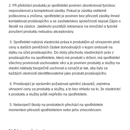
2. Při přebírání produktu je spotřebitel povinen zkontrolovat fyzickou
neporušenost a kompletnost zásilky. Pokud je zásilka viditelně
poškozena a zničena, spotřebitel je povinen bez převzetí zásilky ihned
kontaktovat prodávajícího a se zasílatelskou společností sepsat Zápis o
škodě na zásilce. Jakékoliv pozdější reklamace na množství a fyzické
porušení produktu nebudou akceptovány.
3. Spotřebitel nabývá vlastnická práva k produktům až uhrazením plné
ceny a dalších peněžních částek dohodnutých v kupní smlouvě na
dálku na účet prodávajícího. Do doby přechodu vlastnických práv z
prodávajícího na spotřebitele, který má produkt v držení, má spotřebitel
všechny povinnosti uschovatele věci a je povinen produkty a služby na
vlastní náklady bezpečně uschovat a označit je tak, aby byly za
každých okolností identifikovatelné jako produkt prodávajícího.
4. Prodávající je oprávněn požadovat splnění závazků, zejména
uhrazení ceny za produkty a služby, a to bez ohledu na to, že vlastnictví
k produktu a služby ještě nepřešlo na spotřebitele.
5. Nebezpečí škody na produktech přechází na spotřebitele
momentem převzetí spotřebitelem nebo jeho zmocněncem.