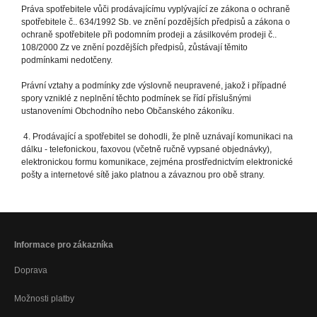
Práva spotřebitele vůči prodávajícímu vyplývající ze zákona o ochraně
spotřebitele č.. 634/1992 Sb. ve znění pozdějších předpisů a zákona o
ochraně spotřebitele při podomním prodeji a zásilkovém prodeji č..
108/2000 Zz ve znění pozdějších předpisů, zůstávají těmito
podmínkami nedotčeny.
Právní vztahy a podmínky zde výslovně neupravené, jakož i případné
spory vzniklé z neplnění těchto podmínek se řídí příslušnými
ustanoveními Obchodního nebo Občanského zákoníku.
4. Prodávající a spotřebitel se dohodli, že plně uznávají komunikaci na
dálku - telefonickou, faxovou (včetně ručně vypsané objednávky),
elektronickou formu komunikace, zejména prostřednictvím elektronické
pošty a internetové sítě jako platnou a závaznou pro obě strany.
Informace pro zákazníka
Doprava
Možnosti platby