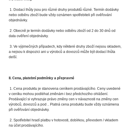
1. Dodací lhůty jsou pro různé druhy produktů různé. Termín dodávky
nebo odběru zboží bude vždy oznámen spotřebiteli při ověřování
objednávky.
2. Obecně je termín dodávky nebo odběru zboží od 2 do 30 dnů od
data ověření objednávky.
3. Ve výjimečných případech, kdy některé druhy zboží nejsou skladem,
a nejsou k dispozici ani u výrobců a dovozců může být dodací lhůta
delší.
II. Cena, platební podmínky a přepravné
1. Cena produktu je stanovena ceníkem prodávajícího. Ceny uvedené
v ceníku mohou podléhat změnám i bez předchozího ohlášení.
Prodávající si vyhrazuje právo změny cen v návaznosti na změny cen
výrobců, dovozců a pod .. Platná cena produktu bude vždy oznámena
při ověřování objednávky.
2. Spotřebitel hradí platbu v hotovosti, dobírkou, převodem / vkladem
na účet prodávajícího.