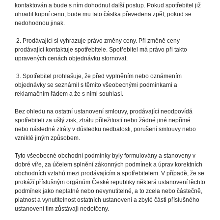
kontaktován a bude s ním dohodnut další postup. Pokud spotřebitel již
uhradil kupní cenu, bude mu tato částka převedena zpět, pokud se
nedohodnou jinak.
2. Prodávající si vyhrazuje právo změny ceny. Při změně ceny
prodávající kontaktuje spotřebitele. Spotřebitel má právo při takto
upravených cenách objednávku stornovat.
3. Spotřebitel prohlašuje, že před vyplněním nebo oznámením
objednávky se seznámil s těmito všeobecnými podmínkami a
reklamačním řádem a že s nimi souhlasí.
Bez ohledu na ostatní ustanovení smlouvy, prodávající neodpovídá
spotřebiteli za ušlý zisk, ztrátu příležitostí nebo žádné jiné nepřímé
nebo následné ztráty v důsledku nedbalosti, porušení smlouvy nebo
vzniklé jiným způsobem.
Tyto všeobecné obchodní podmínky byly formulovány a stanoveny v
dobré víře, za účelem splnění zákonných podmínek a úprav korektních
obchodních vztahů mezi prodávajícím a spotřebitelem. V případě, že se
prokáží příslušným orgánům České republiky některá ustanovení těchto
podmínek jako neplatné nebo nevynutitelné, a to zcela nebo částečně,
platnost a vynutitelnost ostatních ustanovení a zbylé části příslušného
ustanovení tím zůstávají nedotčeny.